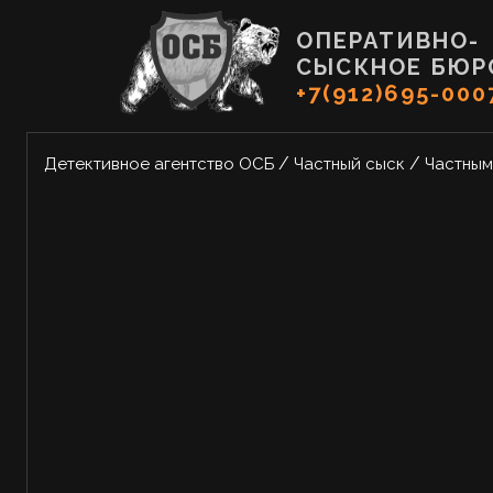
ОПЕРАТИВНО-
СЫСКНОЕ БЮР
+7(912)695-000
/
/
Детективное агентство ОСБ
Частный сыск
Частным
КОНСУЛ
ИНФОРМ